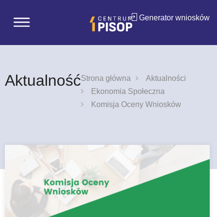
Generator wniosków
Aktualność
Strona główna
Aktualności
Ekonomia Społeczna
Komisja Oceny Wniosków