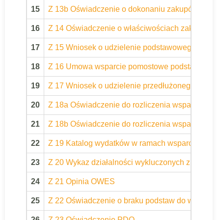
15
Z 13b Oświadczenie o dokonaniu zakupów zgodn
16
Z 14 Oświadczenie o właściwościach zakupiony
17
Z 15 Wniosek o udzielenie podstawowego wspa
18
Z 16 Umowa wsparcie pomostowe podstawowe
19
Z 17 Wniosek o udzielenie przedłużonego wspa
20
Z 18a Oświadczenie do rozliczenia wsparcia po
21
Z 18b Oświadczenie do rozliczenia wsparcia po
22
Z 19 Katalog wydatków w ramach wsparcia pom
23
Z 20 Wykaz działalności wykluczonych z WRPO
24
Z 21 Opinia OWES
25
Z 22 Oświadczenie o braku podstaw do wyklucze
26
Z 23 Oświadczenie PDO