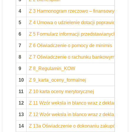
4
Z 3 Harmonogram rzeczowo – finansowy
5
Z 4 Umowa o udzielenie dotacji poprawiona
6
Z 5 Formularz informacji przedstawianych przy u
7
Z 6 Oświadczenie o pomocy de minimis
8
Z 7 Oświadczenie o rachunku bankowym
9
Z 8_Regulamin_KOW
10
Z 9_karta_oceny_formalnej
11
Z 10 karta oceny merytorycznej
12
Z 11 Wzór weksla in blanco wraz z deklaracją we
13
Z 12 Wzór weksla in blanco wraz z deklaracją 
14
Z 13a Oświadczenie o dokonaniu zakupów zgodn